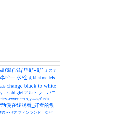
‰ãƒšãƒ¼ãƒ™ãƒ«ãƒˆ
ミステ
水栓
‹å‹‡æ°—
kimi models
彼
change black to white
nude
year old girl
アルトラ バニ
ғігӯ«гӯұгғігғҳ з„ўж–ҷеӣ•з”»
费动漫在线观看_好看的动
フィンランド なぜ
透過 やり方