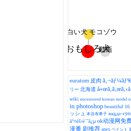
面白い犬 モコゾウ
おもしろ犬
動画
ã‚¬ãƒ¼ãƒ
euratom
皮肉
å«œã‚ã‚œã‚
北海道
リー
wiki
uncensored korean model 
in photoshop
beautiful 16 
ッシュ
жқұдә¬гӯёг
本谷有希子
ok动漫网免
äº¤éš›è¨˜å¿µ
漫番 剧推荐
apex
ペイント 