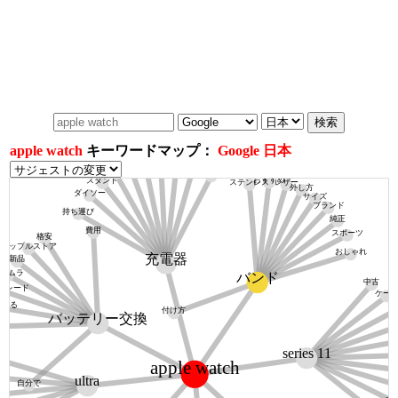
apple watch
キーワードマップ：
Google 日本
iphone
anker
純正
100均
コンビニ
タイプc
おすすめ
おすすめ
スタンド
レザー
ステンレス
外し方
ダイソー
サイズ
ブランド
持ち運び
純正
費用
スポーツ
格安
アップルストア
おしゃれ
充電器
新品
キタムラ
バンド
中古
グレード
ケー
になる
値
付け方
バッテリー交換
日
series 11
apple watch
ultra
自分で