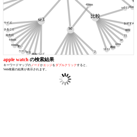
発
40mm
46mm
se3 11
2
比較
se3
サイズ
おすすめ
se
できること
値段
発売日
11
44mm
se
ultra
40mm
違い
機能
10 11
ケース
2
中古
バンド
価格
44mm
第二世代
apple watch
の検索結果
違い
値段
3
第3世代
バンド
サイズ
キーワードマップの
ノード
か
エッジ
を
ダブルクリック
すると、
Web検索の結果が表示されます。