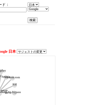
ード：
oogle 日本
splay
y
bateria
custom rom
lcd
ung
frp bypass