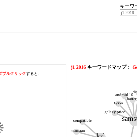
キーワ
j1 2016
キーワードマップ：
G
ダブルクリック
すると、
di
android 10
batter
specs
galaxy price
sams
compatible
persamaan
lcd