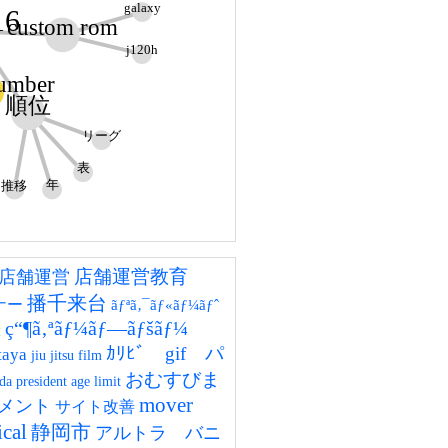
galaxy
16
custom rom
j120h
umber
順位
リーグ
表
推移
年
店舗運営教育
店舗運営
播千来台
ナー
ãƒªã‚¯ãƒ«ãƒ¼ãƒˆ
ç“¶ã‚ªãƒ¼ãƒ—ãƒšãƒ¼
撮
ｶﾘﾋﾞ gif パ
taya
jiu jitsu film
おむすびま
da president age limit
mover
メント
サイト改善
ical
静岡市
アルトラ バニ