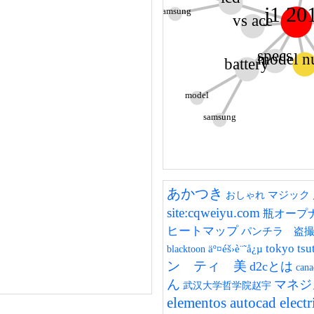
j1 20
samsung
vs ace
specs
model n
battery
model
samsung
あかつき
マジック
おしゃれ
site:cqweiyu.com
瓶オープ
ヒートマップ
パンチラ 盗
tokyo tsu
äº¤éš›è¨˜å¿µ
blacktoon
ン ティ 美
d2cとは
cana
ん
マネジ
武汉大学哲学院赵宇
elementos autocad electr