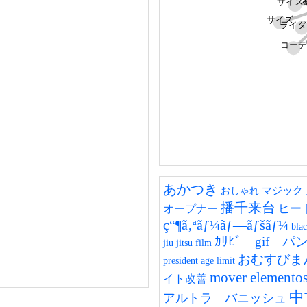
サイズ
サイズ
ライダ
コーデ
あかつき
マジック
おしゃれ
播千来台
ヒー
オープナー
ç“¶ã‚ªãƒ¼ãƒ—ãƒšãƒ¼
bla
ｶﾘﾋﾞ gif 
jiu jitsu film
おむすびま
president age limit
mover elementos 
イト改善
中
アルトラ バニッシュ