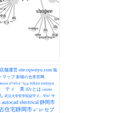
home
感
ース
一覧
shopee
中古
46
berapa lama
レビュー
lỗi
login
kenapa
fix
là gì
error
gagal login
site:cqweiyu.com
店舗運営
瓶
トマップ
影猫の仓库官网
tokyo tsutaya
äº¤éš›è¨˜å¿µ
cktoon
パン ティ 美
d2cとは
canada
ん
é…ªè¾²
サ
武汉大学哲学院赵宇
autocad electrical
静岡市
古住宅静岡市
セブ
æ”¯å‡º