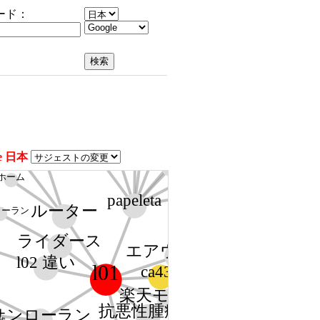
ード：
cuánto es
cuanto se paga
que es
peru
costo peru
au
le 日本
wimax ホーム
precio 2025
multa
de transito
ホーム
puntos
papeleta
ルーター
ローラン
口コミ
ライダース
エアウィーヴ
ベッド マットレス
l02 違い
l01
ca435
komatsu code
楽天モバイル
抗悪性腫瘍薬
サンローラン