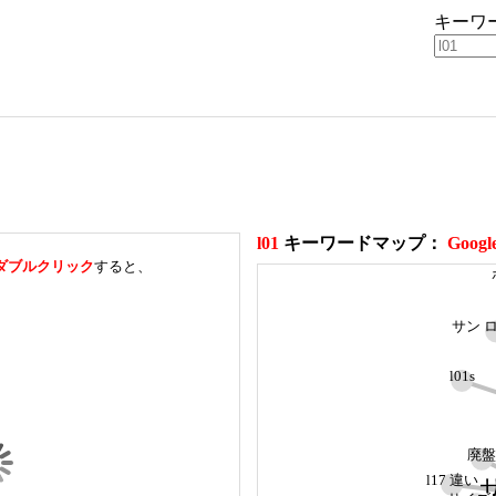
キーワ
l01
キーワードマップ：
Goog
ダブルクリック
すると、
サン 
l01s
廃盤
l17 違い