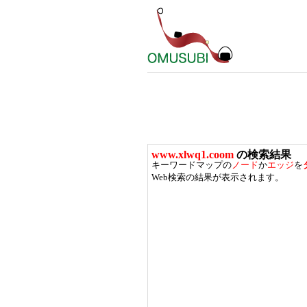
www.xlwq1.coom
の検索結果
キーワードマップの
ノード
か
エッジ
を
Web検索の結果が表示されます。