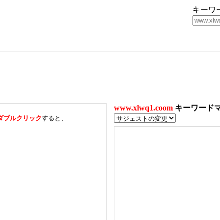
キーワ
www.xlwq1.coom
キーワード
ダブルクリック
すると、