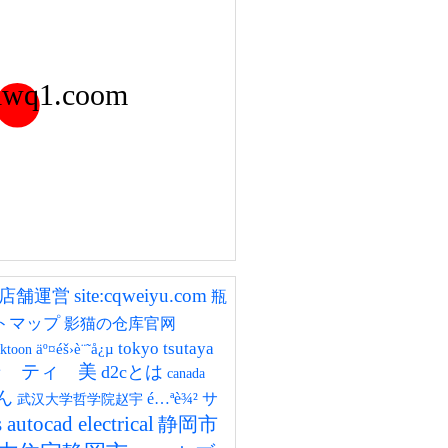
lwq1.coom
site:cqweiyu.com
店舗運営
瓶
トマップ
影猫の仓库官网
tokyo tsutaya
äº¤éš›è¨˜å¿µ
cktoon
パン ティ 美
d2cとは
canada
ん
é…ªè¾²
サ
武汉大学哲学院赵宇
autocad electrical
静岡市