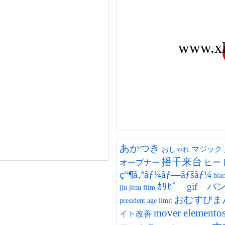
www.x
あかつき
マジック
おしゃれ
播千来台
ヒー
オープナー
ç“¶ã‚ªãƒ¼ãƒ—ãƒšãƒ¼
bla
ｶﾘﾋﾞ gif 
jiu jitsu film
おむすびま
president age limit
mover elementos 
イト改善