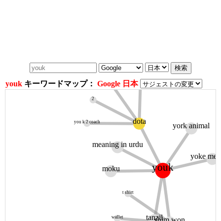
banned
liquipedia
youk
キーワードマップ：
Google 日本
2
dota
you k 2 coach
york animal
meaning in urdu
yoke mea
youk
moku
t shirt
tanzil
wallet
shim won