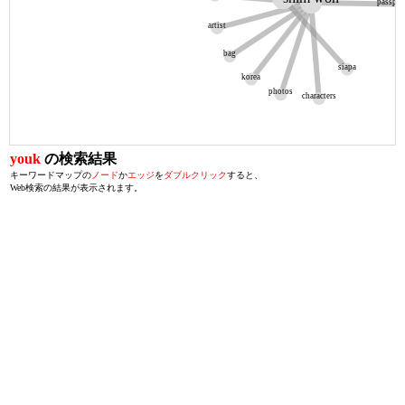
passpor
artist
bag
siapa
korea
photos
characters
youk
の検索結果
キーワードマップの
ノード
か
エッジ
を
ダブルクリック
すると、
Web検索の結果が表示されます。